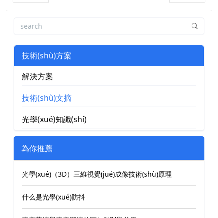
技術(shù)方案
解決方案
技術(shù)文摘
光學(xué)知識(shí)
為你推薦
光學(xué)（3D）三維視覺(jué)成像技術(shù)原理
什么是光學(xué)防抖