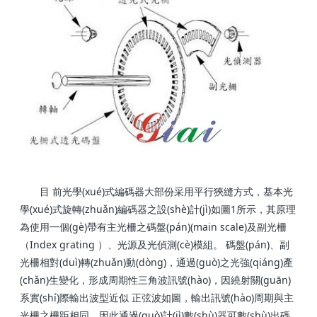
目 前光學(xué)式編碼器大部份采用平行狹縫方式，基本光
學(xué)式旋轉(zhuǎn)編碼器之設(shè)計(jì)如圖1所示，其原理
為使用一個(gè)帶有主光柵之碼盤(pán)(main scale)及副光柵
（Index grating ）、光源及光偵測(cè)模組。 碼盤(pán)、副
光柵相對(duì)轉(zhuǎn)動(dòng)，通過(guò)之光強(qiáng)產
(chǎn)生變化，形成周期性三角波訊號(hào)，因繞射關(guān)
系實(shí)際輸出波型近似 正弦波如圖，輸出訊號(hào)周期與主
光柵之柵距相同，因此通過(guò)計(jì)數(shù)器可數(shù)出碼